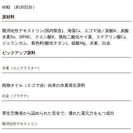
60粒 （約30日分）
原材料
難消化性デキストリン(国内製造)、海藻Ca、エゴマ油／炭酸K、炭酸
水素Na、HPMC、クエン酸K、微粒二酸化ケイ素、ステアリン酸Ca、
ジェランガム、着色料(酸化チタン)、硫酸Mg、水素、白金
ピックアップ原料
水素（ユニクラスター）
植物オイル（エゴマ油）由来の水素発生原料
白金（プラチナ）
厚生労働省から認められた安全で、優れた還元力をもつ成分
難消化性デキストリン