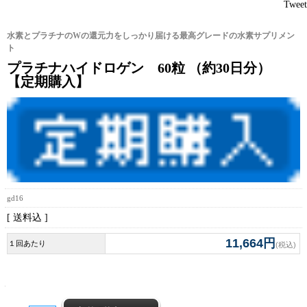
Tweet
水素とプラチナのWの還元力をしっかり届ける最高グレードの水素サプリメン
ト
プラチナハイドロゲン 60粒 （約30日分）
【定期購入】
gd16
[ 送料込 ]
11,664円
１回あたり
(税込)