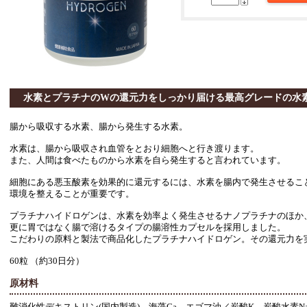
水素とプラチナのWの還元力をしっかり届ける最高グレードの水
腸から吸収する水素、腸から発生する水素。
水素は、腸から吸収され血管をとおり細胞へと行き渡ります。
また、人間は食べたものから水素を自ら発生すると言われています。
細胞にある悪玉酸素を効果的に還元するには、水素を腸内で発生させるこ
環境を整えることが重要です。
プラチナハイドロゲンは、水素を効率よく発生させるナノプラチナのほか
更に胃ではなく腸で溶けるタイプの腸溶性カプセルを採用しました。
こだわりの原料と製法で商品化したプラチナハイドロゲン。その還元力を
60粒 （約30日分）
原材料