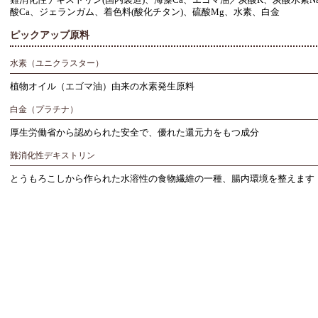
難消化性デキストリン(国内製造)、海藻Ca、エゴマ油／炭酸K、炭酸水素N
酸Ca、ジェランガム、着色料(酸化チタン)、硫酸Mg、水素、白金
ピックアップ原料
水素（ユニクラスター）
植物オイル（エゴマ油）由来の水素発生原料
白金（プラチナ）
厚生労働省から認められた安全で、優れた還元力をもつ成分
難消化性デキストリン
とうもろこしから作られた水溶性の食物繊維の一種、腸内環境を整えます